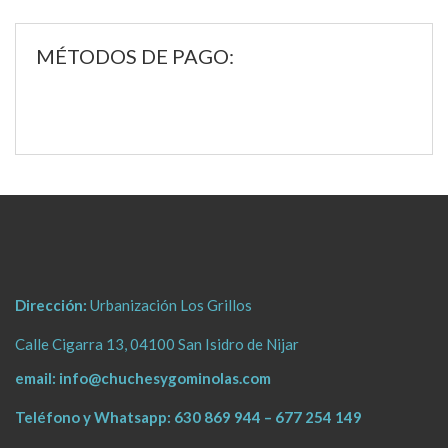
MÉTODOS DE PAGO:
Dirección:
Urbanización Los Grillos
Calle Cigarra 13, 04100 San Isidro de Nijar
email:
info@chuchesygominolas.com
Teléfono y Whatsapp:
630 869 944
–
677 254 149