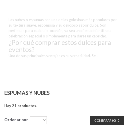
Espumas y Nubes
Las nubes o espumas son una de las golosinas más populares por
su textura suave, esponjosa y su delicioso sabor dulce. Son
perfectas para cualquier ocasión, ya sea una fiesta infantil, una
celebración especial o simplemente para darse un capricho.
¿Por qué comprar estos dulces para
eventos?
Una de sus principales ventajas es su versatilidad. Se...
Más
ESPUMAS Y NUBES
Hay 21 productos.
Ordenar por
COMPARAR (
0
)