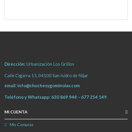
Dirección:
Urbanización Los Grillos
Calle Cigarra 13, 04100 San Isidro de Nijar
email:
info@chuchesygominolas.com
Teléfono y Whatsapp:
630 869 944
–
677 254 149
MI CUENTA
Mis Compras