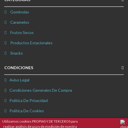
Gominolas
Caramelos
Frutos Secos
Productos Estacionales
Snacks
CONDICIONES
Aviso Legal
Condiciones Generales De Compra
Política De Privacidad
Política De Cookies
Utilizamos cookies PROPIAS Y DE TERCEROS para
realizar análisis de uso y de medición de nuestra
Consulta nuestras sugerencias