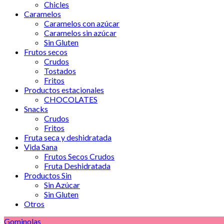
Chicles
Caramelos
Caramelos con azúcar
Caramelos sin azúcar
Sin Gluten
Frutos secos
Crudos
Tostados
Fritos
Productos estacionales
CHOCOLATES
Snacks
Crudos
Fritos
Fruta seca y deshidratada
Vida Sana
Frutos Secos Crudos
Fruta Deshidratada
Productos Sin
Sin Azúcar
Sin Gluten
Otros
Gominolas