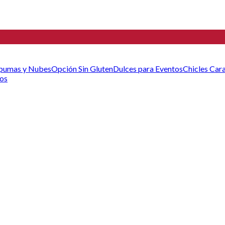
pumas y Nubes
Opción Sin Gluten
Dulces para Eventos
Chicles
Car
cos