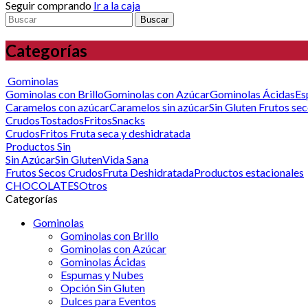
Seguir comprando
Ir a la caja
Buscar
Categorías
Gominolas
Gominolas con Brillo
Gominolas con Azúcar
Gominolas Ácidas
Es
Caramelos con azúcar
Caramelos sin azúcar
Sin Gluten
Frutos se
Crudos
Tostados
Fritos
Snacks
Crudos
Fritos
Fruta seca y deshidratada
Productos Sin
Sin Azúcar
Sin Gluten
Vida Sana
Frutos Secos Crudos
Fruta Deshidratada
Productos estacionales
CHOCOLATES
Otros
Categorías
Gominolas
Gominolas con Brillo
Gominolas con Azúcar
Gominolas Ácidas
Espumas y Nubes
Opción Sin Gluten
Dulces para Eventos