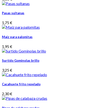
Pasas sultanas
1,75 €
Maíz para palomitas
1,95 €
Surtido Gominolas brillo
3,25 €
Cacahuete frito repelado
2,30 €
Pipas de calabaza crudas