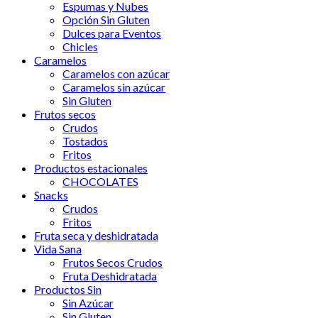
Espumas y Nubes
Opción Sin Gluten
Dulces para Eventos
Chicles
Caramelos
Caramelos con azúcar
Caramelos sin azúcar
Sin Gluten
Frutos secos
Crudos
Tostados
Fritos
Productos estacionales
CHOCOLATES
Snacks
Crudos
Fritos
Fruta seca y deshidratada
Vida Sana
Frutos Secos Crudos
Fruta Deshidratada
Productos Sin
Sin Azúcar
Sin Gluten