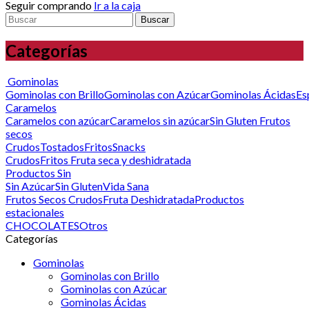
Seguir comprando
Ir a la caja
Buscar
Categorías
Gominolas
Gominolas con Brillo
Gominolas con Azúcar
Gominolas Ácidas
Es
Caramelos
Caramelos con azúcar
Caramelos sin azúcar
Sin Gluten
Frutos
secos
Crudos
Tostados
Fritos
Snacks
Crudos
Fritos
Fruta seca y deshidratada
Productos Sin
Sin Azúcar
Sin Gluten
Vida Sana
Frutos Secos Crudos
Fruta Deshidratada
Productos
estacionales
CHOCOLATES
Otros
Categorías
Gominolas
Gominolas con Brillo
Gominolas con Azúcar
Gominolas Ácidas