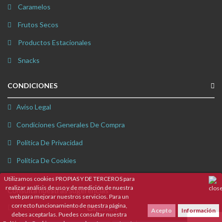
Caramelos
Frutos Secos
Productos Estacionales
Snacks
CONDICIONES
Aviso Legal
Condiciones Generales De Compra
Política De Privacidad
Política De Cookies
Utilizamos cookies PROPIAS Y DE TERCEROS para
realizar análisis de uso y de medición de nuestra
Consulta nuestras sugerencias
web para mejorar nuestros servicios. Para un
correcto funcionamiento de nuestra página,
Diseño web Barcelona
:
Acepto
Información
debes aceptarlas. Puedes consultar nuestra