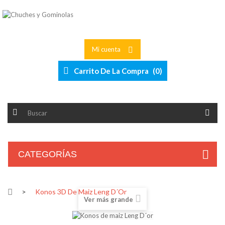
Mi cuenta
Carrito De La Compra
(
0
)
CATEGORÍAS
>
Konos 3D De Maiz Leng D´or
Ver más grande