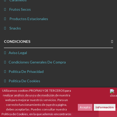
Frutos Secos
Productos Estacionales
Snacks
CONDICIONES
Aviso Legal
Condiciones Generales De Compra
Política De Privacidad
Política De Cookies
Utilizamos cookies PROPIAS Y DE TERCEROS para
realizar análisis de uso y de medición de nuestra
Consulta nuestras sugerencias
web para mejorar nuestros servicios. Para un
correcto funcionamiento de nuestra página,
Diseño web Barcelona
:
Acepto
Información
debes aceptarlas. Puedes consultar nuestra
Política de Cookies, en la que además encontrarás