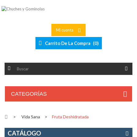
Mi cuenta
Carrito De La Compra
(
0
)
CATEGORÍAS
>
Vida Sana
>
Fruta Deshidratada
CATÁLOGO