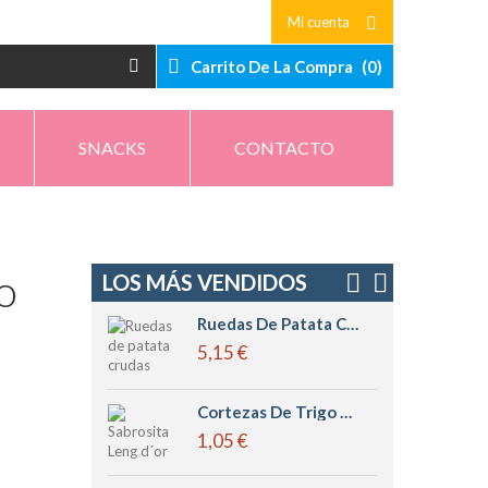
Mi cuenta
Carrito De La Compra
(
0
)
SNACKS
CONTACTO
o
LOS MÁS VENDIDOS
Ruedas De Patata Crudas Leng D´or
5,15 €
Cortezas De Trigo Pequeñas Sabrositas Leng D´or
1,05 €