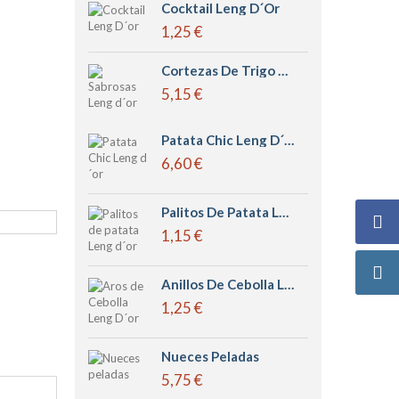
Cocktail Leng D´or
1,25 €
Cortezas De Trigo Grandes Sabrosas Leng D´or
5,15 €
Patata Chic Leng D´or
6,60 €
Palitos De Patata Leng D´or
1,15 €
Anillos De Cebolla Leng D´or
1,25 €
Nueces Peladas
5,75 €