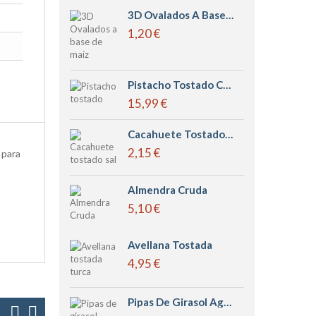
3D Ovalados A Base De Maíz Leng D´or
1,20 €
Pistacho Tostado Con Sal
15,99 €
Cacahuete Tostado Sal
2,15 €
 para
Almendra Cruda
5,10 €
Avellana Tostada
4,95 €
Pipas De Girasol Aguasal