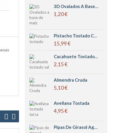
3D Ovalados A Base De Maíz Leng D´or
1,20 €
Pistacho Tostado Con Sal
15,99 €
mesas
Cacahuete Tostado Sal
2,15 €
Almendra Cruda
5,10 €
Avellana Tostada
4,95 €
Pipas De Girasol Aguasal