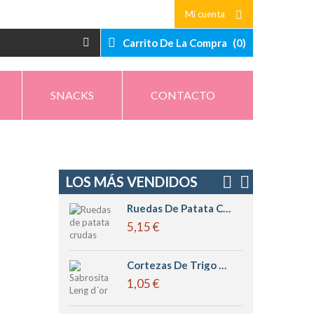
Mi cuenta
Carrito De La Compra
(
0
)
SNACKS
CONTACTO
LOS MÁS VENDIDOS
Ruedas De Patata Crudas Leng D´or
5,15 €
Cortezas De Trigo Pequeñas Sabrositas Leng D´or
1,05 €