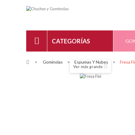
CATEGORÍAS
GO
>
Gominolas
>
Espumas Y Nubes
>
Fresa Fi
Ver más grande