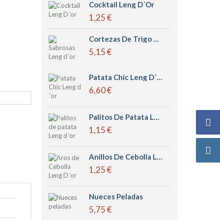
Cocktail Leng D´or
1,25 €
Cortezas De Trigo Grandes Sabrosas Leng D´or
5,15 €
Patata Chic Leng D´or
6,60 €
Palitos De Patata Leng D´or
1,15 €
Anillos De Cebolla Leng D´or
1,25 €
Nueces Peladas
5,75 €