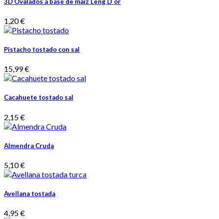
3D Ovalados a base de maíz Leng D´or
1,20 €
Pistacho tostado con sal
15,99 €
Cacahuete tostado sal
2,15 €
Almendra Cruda
5,10 €
Avellana tostada
4,95 €