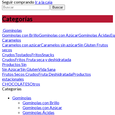
Seguir comprando
Ir a la caja
Buscar
Categorías
Gominolas
Gominolas con Brillo
Gominolas con Azúcar
Gominolas Ácidas
Es
Caramelos
Caramelos con azúcar
Caramelos sin azúcar
Sin Gluten
Frutos
secos
Crudos
Tostados
Fritos
Snacks
Crudos
Fritos
Fruta seca y deshidratada
Productos Sin
Sin Azúcar
Sin Gluten
Vida Sana
Frutos Secos Crudos
Fruta Deshidratada
Productos
estacionales
CHOCOLATES
Otros
Categorías
Gominolas
Gominolas con Brillo
Gominolas con Azúcar
Gominolas Ácidas