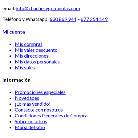
email:
info@chuchesygominolas.com
Teléfono y Whatsapp:
630 869 944
–
677 254 149
Mi cuenta
Mis compras
Mis vales descuento
Mis direcciones
Mis datos personales
Mis vales
Información
Promociones especiales
Novedades
¡Lo más vendido!
Contacte con nosotros
Condiciones Generales de Compra
Sobre nosotros
Mapa del sitio