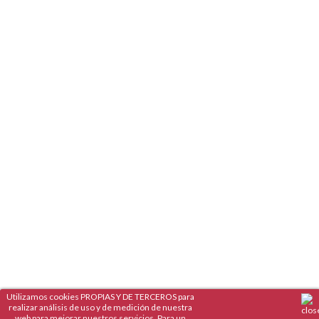
Utilizamos cookies PROPIAS Y DE TERCEROS para
realizar análisis de uso y de medición de nuestra
web para mejorar nuestros servicios. Para un