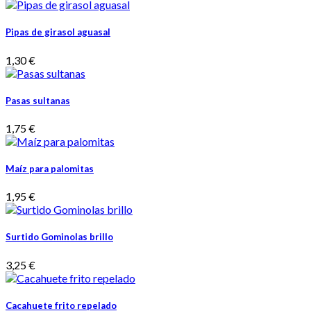
Pipas de girasol aguasal
1,30 €
Pasas sultanas
1,75 €
Maíz para palomitas
1,95 €
Surtido Gominolas brillo
3,25 €
Cacahuete frito repelado