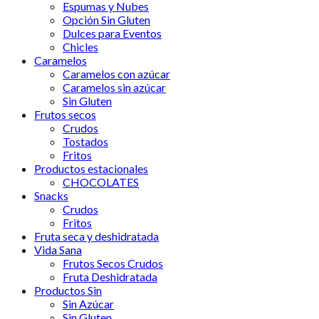
Espumas y Nubes
Opción Sin Gluten
Dulces para Eventos
Chicles
Caramelos
Caramelos con azúcar
Caramelos sin azúcar
Sin Gluten
Frutos secos
Crudos
Tostados
Fritos
Productos estacionales
CHOCOLATES
Snacks
Crudos
Fritos
Fruta seca y deshidratada
Vida Sana
Frutos Secos Crudos
Fruta Deshidratada
Productos Sin
Sin Azúcar
Sin Gluten