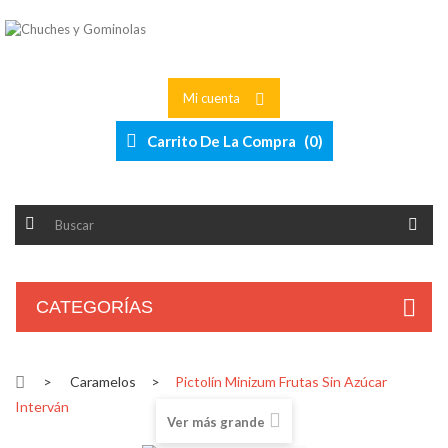
Mi cuenta
Carrito De La Compra
(
0
)
CATEGORÍAS
>
Caramelos
>
Pictolín Minizum Frutas Sin Azúcar
Interván
Ver más grande