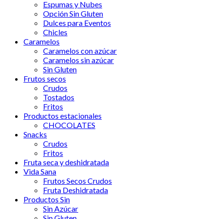
Espumas y Nubes
Opción Sin Gluten
Dulces para Eventos
Chicles
Caramelos
Caramelos con azúcar
Caramelos sin azúcar
Sin Gluten
Frutos secos
Crudos
Tostados
Fritos
Productos estacionales
CHOCOLATES
Snacks
Crudos
Fritos
Fruta seca y deshidratada
Vida Sana
Frutos Secos Crudos
Fruta Deshidratada
Productos Sin
Sin Azúcar
Sin Gluten