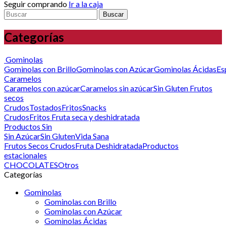
Seguir comprando
Ir a la caja
Buscar
Categorías
Gominolas
Gominolas con Brillo
Gominolas con Azúcar
Gominolas Ácidas
Es
Caramelos
Caramelos con azúcar
Caramelos sin azúcar
Sin Gluten
Frutos
secos
Crudos
Tostados
Fritos
Snacks
Crudos
Fritos
Fruta seca y deshidratada
Productos Sin
Sin Azúcar
Sin Gluten
Vida Sana
Frutos Secos Crudos
Fruta Deshidratada
Productos
estacionales
CHOCOLATES
Otros
Categorías
Gominolas
Gominolas con Brillo
Gominolas con Azúcar
Gominolas Ácidas