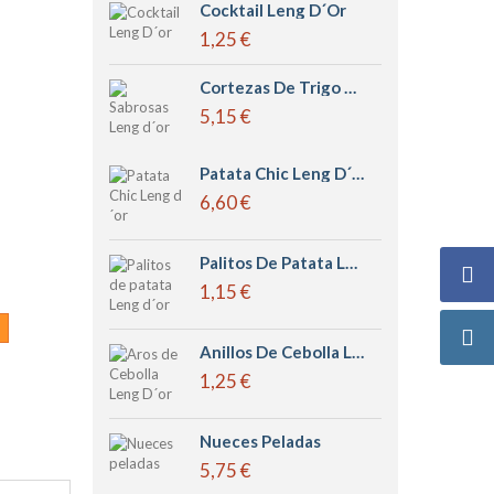
Cocktail Leng D´or
1,25 €
Cortezas De Trigo Grandes Sabrosas Leng D´or
5,15 €
Patata Chic Leng D´or
6,60 €
Palitos De Patata Leng D´or
1,15 €
Anillos De Cebolla Leng D´or
1,25 €
Nueces Peladas
5,75 €