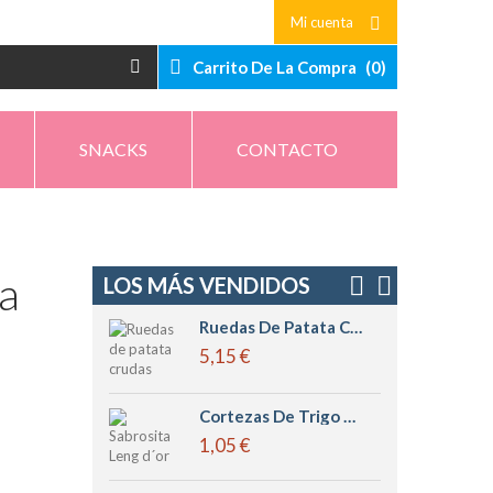
Mi cuenta
Carrito De La Compra
(
0
)
SNACKS
CONTACTO
ra
LOS MÁS VENDIDOS
Ruedas De Patata Crudas Leng D´or
5,15 €
Cortezas De Trigo Pequeñas Sabrositas Leng D´or
1,05 €