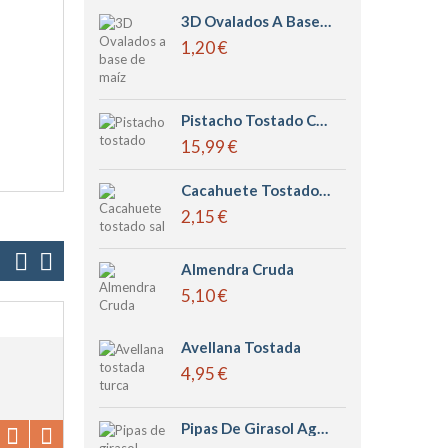
3D Ovalados A Base De Maíz Leng D´or
1,20 €
Pistacho Tostado Con Sal
15,99 €
Cacahuete Tostado Sal
2,15 €
Almendra Cruda
5,10 €
Avellana Tostada
4,95 €
Pipas De Girasol Aguasal