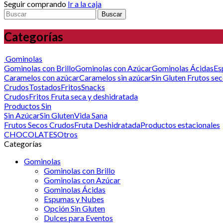
Seguir comprando
Ir a la caja
Buscar
Categorías
Gominolas
Gominolas con Brillo
Gominolas con Azúcar
Gominolas Ácidas
Es
Caramelos con azúcar
Caramelos sin azúcar
Sin Gluten
Frutos se
Crudos
Tostados
Fritos
Snacks
Crudos
Fritos
Fruta seca y deshidratada
Productos Sin
Sin Azúcar
Sin Gluten
Vida Sana
Frutos Secos Crudos
Fruta Deshidratada
Productos estacionales
CHOCOLATES
Otros
Categorías
Gominolas
Gominolas con Brillo
Gominolas con Azúcar
Gominolas Ácidas
Espumas y Nubes
Opción Sin Gluten
Dulces para Eventos