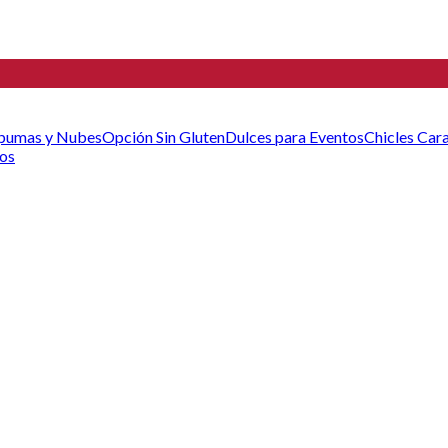
pumas y Nubes
Opción Sin Gluten
Dulces para Eventos
Chicles
Car
cos