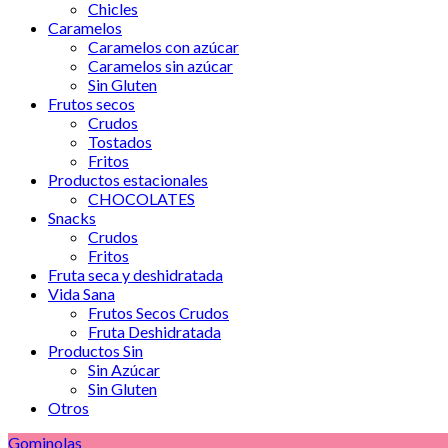
Chicles
Caramelos
Caramelos con azúcar
Caramelos sin azúcar
Sin Gluten
Frutos secos
Crudos
Tostados
Fritos
Productos estacionales
CHOCOLATES
Snacks
Crudos
Fritos
Fruta seca y deshidratada
Vida Sana
Frutos Secos Crudos
Fruta Deshidratada
Productos Sin
Sin Azúcar
Sin Gluten
Otros
Gominolas