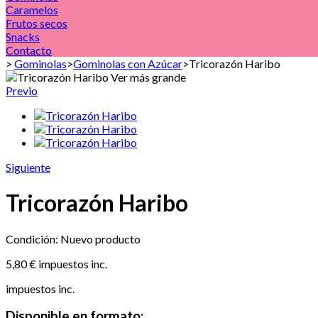
Caramelos
Frutos secos
Snacks
Contacto
>
Gominolas
>
Gominolas con Azúcar
>
Tricorazón Haribo
Ver más grande
Previo
Siguiente
Tricorazón Haribo
Condición:
Nuevo producto
5,80 €
impuestos inc.
impuestos inc.
Disponible en formato: