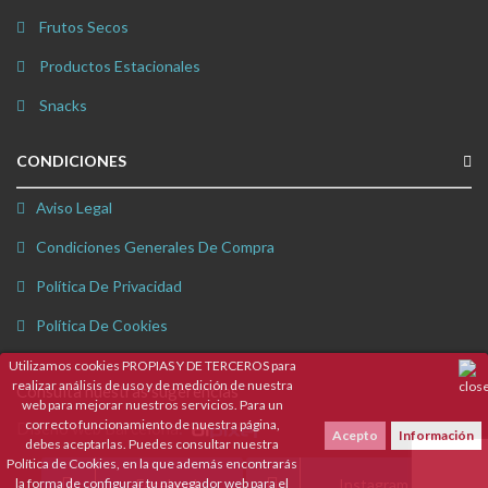
Frutos Secos
Productos Estacionales
Snacks
CONDICIONES
Aviso Legal
Condiciones Generales De Compra
Política De Privacidad
Política De Cookies
Utilizamos cookies PROPIAS Y DE TERCEROS para
realizar análisis de uso y de medición de nuestra
Consulta nuestras sugerencias
web para mejorar nuestros servicios. Para un
correcto funcionamiento de nuestra página,
Diseño web Barcelona
:
Acepto
Información
debes aceptarlas. Puedes consultar nuestra
Política de Cookies, en la que además encontrarás
Facebook
Instagram
la forma de configurar tu navegador web para el