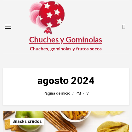
Saltar
al
contenido
Chuches y Gominolas
Chuches, gominolas y frutos secos
agosto 2024
Página de inicio
PM
V
Snacks crudos