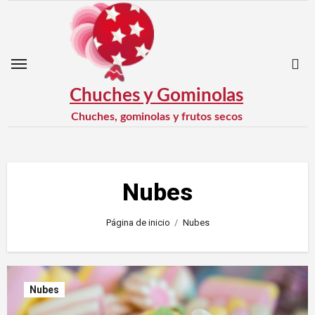
Saltar
al
contenido
Chuches y Gominolas
Chuches, gominolas y frutos secos
Nubes
Página de inicio
Nubes
Nubes