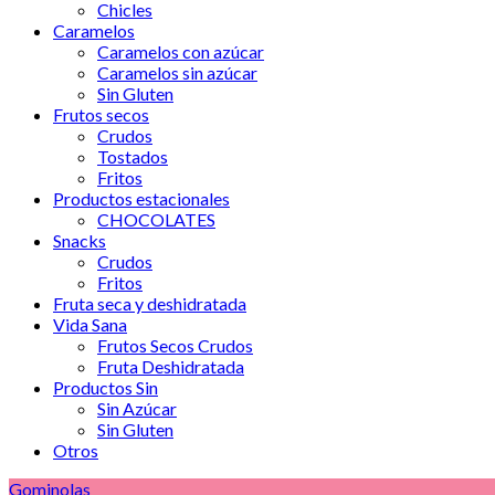
Chicles
Caramelos
Caramelos con azúcar
Caramelos sin azúcar
Sin Gluten
Frutos secos
Crudos
Tostados
Fritos
Productos estacionales
CHOCOLATES
Snacks
Crudos
Fritos
Fruta seca y deshidratada
Vida Sana
Frutos Secos Crudos
Fruta Deshidratada
Productos Sin
Sin Azúcar
Sin Gluten
Otros
Gominolas