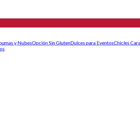
pumas y Nubes
Opción Sin Gluten
Dulces para Eventos
Chicles
Car
cos