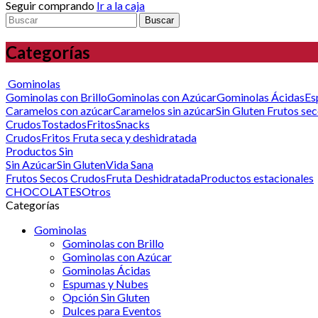
Seguir comprando
Ir a la caja
Buscar
Categorías
Gominolas
Gominolas con Brillo
Gominolas con Azúcar
Gominolas Ácidas
Es
Caramelos con azúcar
Caramelos sin azúcar
Sin Gluten
Frutos se
Crudos
Tostados
Fritos
Snacks
Crudos
Fritos
Fruta seca y deshidratada
Productos Sin
Sin Azúcar
Sin Gluten
Vida Sana
Frutos Secos Crudos
Fruta Deshidratada
Productos estacionales
CHOCOLATES
Otros
Categorías
Gominolas
Gominolas con Brillo
Gominolas con Azúcar
Gominolas Ácidas
Espumas y Nubes
Opción Sin Gluten
Dulces para Eventos