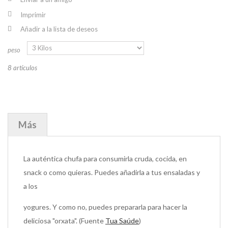
Imprimir
Añadir a la lista de deseos
peso
8
artículos
Más
La auténtica chufa para consumirla cruda, cocida, en
snack o como quieras. Puedes añadirla a tus ensaladas y
a los
yogures. Y como no, puedes prepararla para hacer la
deliciosa "orxata". (Fuente
Tua Saúde
)