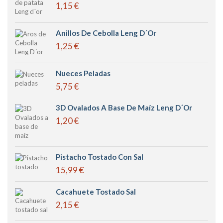
1,15 €
Anillos De Cebolla Leng D´or
1,25 €
Nueces Peladas
5,75 €
3D Ovalados A Base De Maíz Leng D´or
1,20 €
Pistacho Tostado Con Sal
15,99 €
Cacahuete Tostado Sal
2,15 €