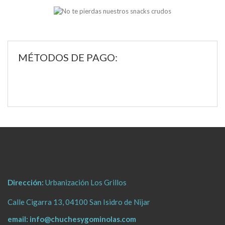
MÉTODOS DE PAGO:
Dirección:
Urbanización Los Grillos
Calle Cigarra 13, 04100 San Isidro de Nijar
email:
info@chuchesygominolas.com