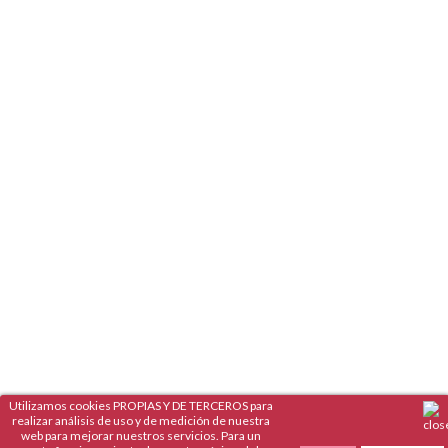
Utilizamos cookies PROPIAS Y DE TERCEROS para
realizar análisis de uso y de medición de nuestra
web para mejorar nuestros servicios. Para un