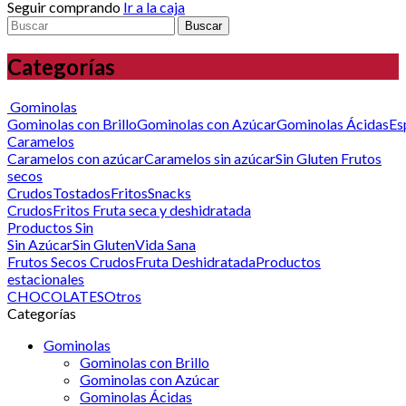
Seguir comprando
Ir a la caja
Buscar
Categorías
Gominolas
Gominolas con Brillo
Gominolas con Azúcar
Gominolas Ácidas
Es
Caramelos
Caramelos con azúcar
Caramelos sin azúcar
Sin Gluten
Frutos
secos
Crudos
Tostados
Fritos
Snacks
Crudos
Fritos
Fruta seca y deshidratada
Productos Sin
Sin Azúcar
Sin Gluten
Vida Sana
Frutos Secos Crudos
Fruta Deshidratada
Productos
estacionales
CHOCOLATES
Otros
Categorías
Gominolas
Gominolas con Brillo
Gominolas con Azúcar
Gominolas Ácidas