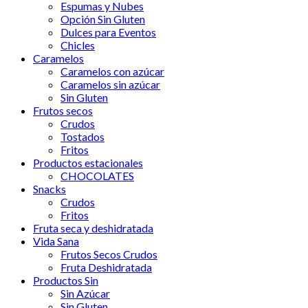
Espumas y Nubes
Opción Sin Gluten
Dulces para Eventos
Chicles
Caramelos
Caramelos con azúcar
Caramelos sin azúcar
Sin Gluten
Frutos secos
Crudos
Tostados
Fritos
Productos estacionales
CHOCOLATES
Snacks
Crudos
Fritos
Fruta seca y deshidratada
Vida Sana
Frutos Secos Crudos
Fruta Deshidratada
Productos Sin
Sin Azúcar
Sin Gluten