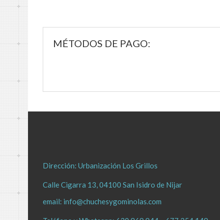
MÉTODOS DE PAGO:
Dirección:
Urbanización Los Grillos
Calle Cigarra 13, 04100 San Isidro de Nijar
email:
info@chuchesygominolas.com