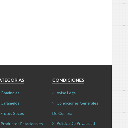
ATEGORÍAS
CONDICIONES
Gominolas
Aviso Legal
Caramelos
Condiciones Generales
Frutos Secos
De Compra
Política De Privacidad
Productos Estacionales