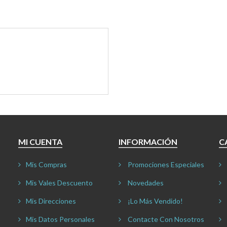
MI CUENTA
INFORMACIÓN
C
Mis Compras
Promociones Especiales
Mis Vales Descuento
Novedades
Mis Direcciones
¡Lo Más Vendido!
Mis Datos Personales
Contacte Con Nosotros