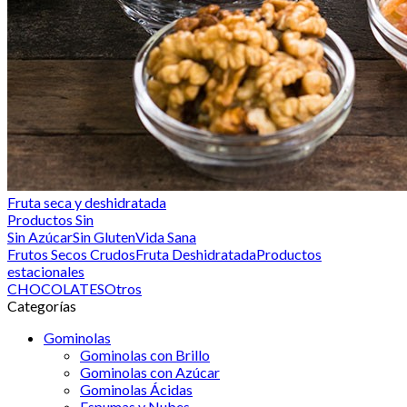
Fruta seca y deshidratada
Productos Sin
Sin Azúcar
Sin Gluten
Vida Sana
Frutos Secos Crudos
Fruta Deshidratada
Productos
estacionales
CHOCOLATES
Otros
Categorías
Gominolas
Gominolas con Brillo
Gominolas con Azúcar
Gominolas Ácidas
Espumas y Nubes