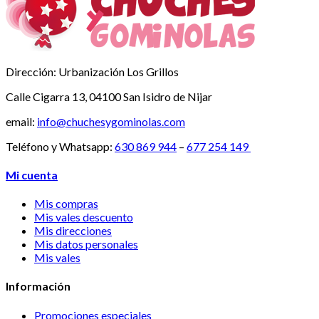
Dirección:
Urbanización Los Grillos
Calle Cigarra 13, 04100 San Isidro de Nijar
email:
info@chuchesygominolas.com
Teléfono y Whatsapp:
630 869 944
–
677 254 149
Mi cuenta
Mis compras
Mis vales descuento
Mis direcciones
Mis datos personales
Mis vales
Información
Promociones especiales