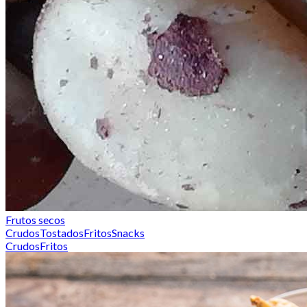
Frutos secos
Crudos
Tostados
Fritos
Snacks
Crudos
Fritos